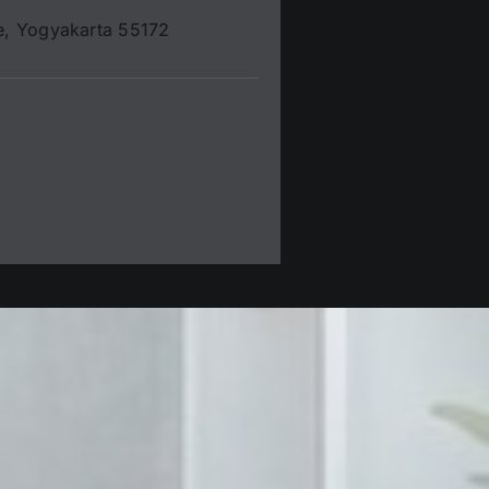
e, Yogyakarta 55172