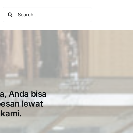
Search
for:
a, Anda bisa
pesan lewat
 kami.