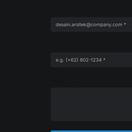
Email
*
Nomor Telepon / WA
*
Pesan Anda