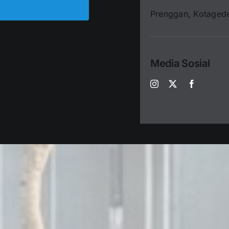
Prenggan, Kotaged
Media Sosial