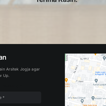
an
in Arsitek Jogja agar
w Up.
 Belakang
*