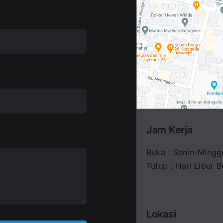
Jam Kerja
Buka : Senin-Mingg
Tutup : Hari Libur B
Lokasi