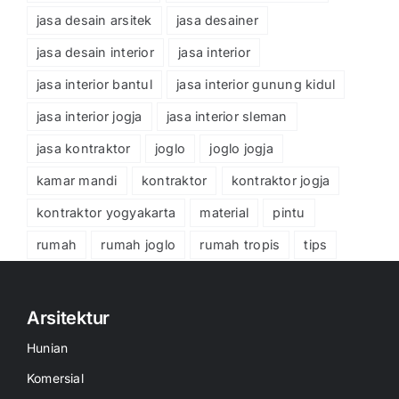
jasa desain arsitek
jasa desainer
jasa desain interior
jasa interior
jasa interior bantul
jasa interior gunung kidul
jasa interior jogja
jasa interior sleman
jasa kontraktor
joglo
joglo jogja
kamar mandi
kontraktor
kontraktor jogja
kontraktor yogyakarta
material
pintu
rumah
rumah joglo
rumah tropis
tips
Arsitektur
Hunian
Komersial