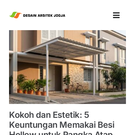
Skip
to
Toggl
content
Navig
Portofolio
Artikel
Kontak
Search
for:
Kokoh dan Estetik: 5
Keuntungan Memakai Besi
Hollow untuk Rangka Atap