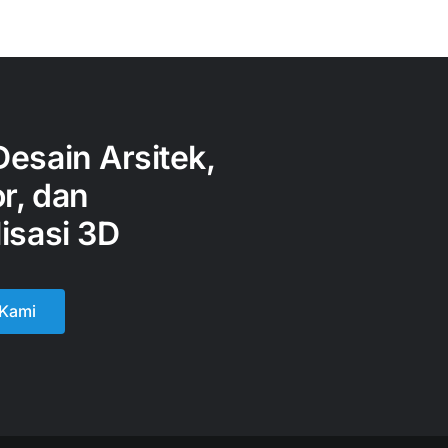
Desain Arsitek,
or, dan
isasi 3D
 Kami