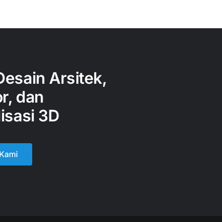
Desain Arsitek,
or, dan
isasi 3D
 Kami