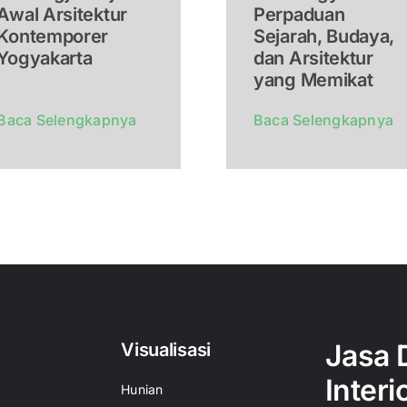
Awal Arsitektur
Perpaduan
Kontemporer
Sejarah, Budaya,
Yogyakarta
dan Arsitektur
yang Memikat
Baca Selengkapnya
Baca Selengkapnya
Jasa 
Visualisasi
Interi
Hunian