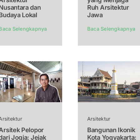
Nusantara dan
Ruh Arsitektur
Budaya Lokal
Jawa
Baca Selengkapnya
Baca Selengkapnya
Arsitektur
Arsitektur
Arsitek Pelopor
Bangunan Ikonik
dari Jogja: Jejak
Kota Yogyakarta: