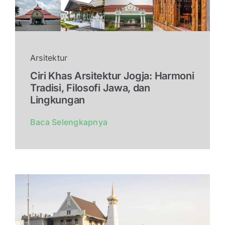
Arsitektur
Ciri Khas Arsitektur Jogja: Harmoni
Tradisi, Filosofi Jawa, dan
Lingkungan
Baca Selengkapnya