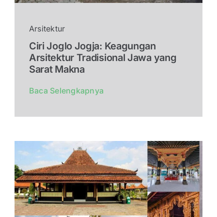
Arsitektur
Ciri Joglo Jogja: Keagungan
Arsitektur Tradisional Jawa yang
Sarat Makna
Baca Selengkapnya