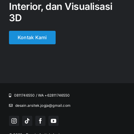
Interior, dan Visualisasi
3D
Kontak Kami
0811746550 / WA +62811746550
desain.arsitek.jogja@gmail.com