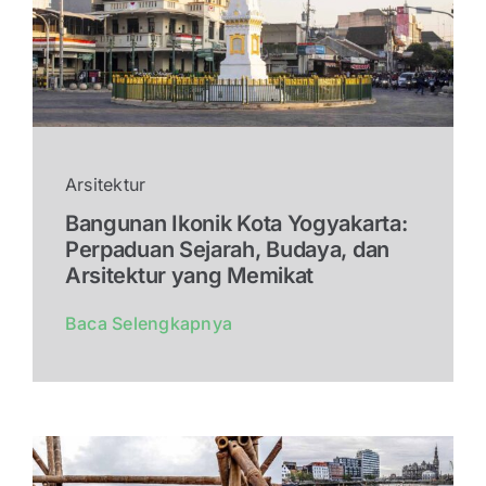
Arsitektur
Bangunan Ikonik Kota Yogyakarta:
Perpaduan Sejarah, Budaya, dan
Arsitektur yang Memikat
Baca Selengkapnya