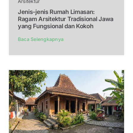
Arsitektur
Jenis-jenis Rumah Limasan:
Ragam Arsitektur Tradisional Jawa
yang Fungsional dan Kokoh
Baca Selengkapnya