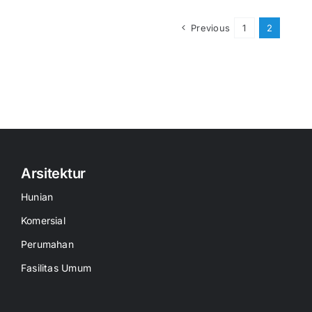
Previous
1
2
Arsitektur
Hunian
Komersial
Perumahan
Fasilitas Umum