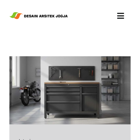
Skip
to
Toggl
content
Navig
Portofolio
Artikel
Kontak
Search
for: