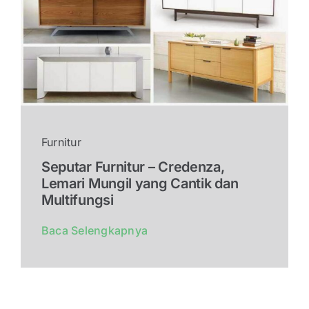
Furnitur
Seputar Furnitur – Credenza,
Lemari Mungil yang Cantik dan
Multifungsi
Baca Selengkapnya