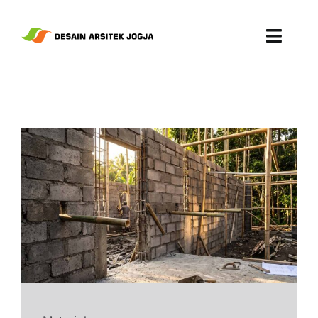
Skip
to
Toggl
content
Navig
Portofolio
Artikel
Kontak
Search
for: