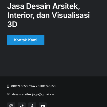
Jasa Desain Arsitek,
Interior, dan Visualisasi
3D
Kontak Kami
0811746550 / WA +62811746550
desain.arsitek.jogja@gmail.com