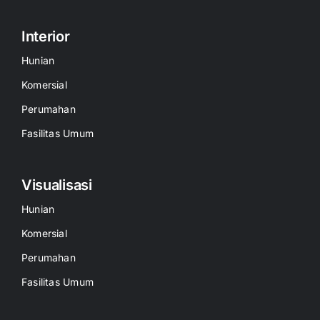
Interior
Hunian
Komersial
Perumahan
Fasilitas Umum
Visualisasi
Hunian
Komersial
Perumahan
Fasilitas Umum