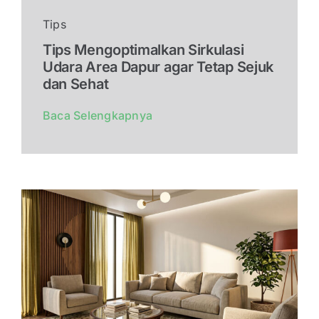
Tips
Tips Mengoptimalkan Sirkulasi
Udara Area Dapur agar Tetap Sejuk
dan Sehat
Baca Selengkapnya