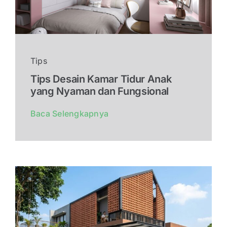
Tips
Tips Desain Kamar Tidur Anak
yang Nyaman dan Fungsional
Baca Selengkapnya