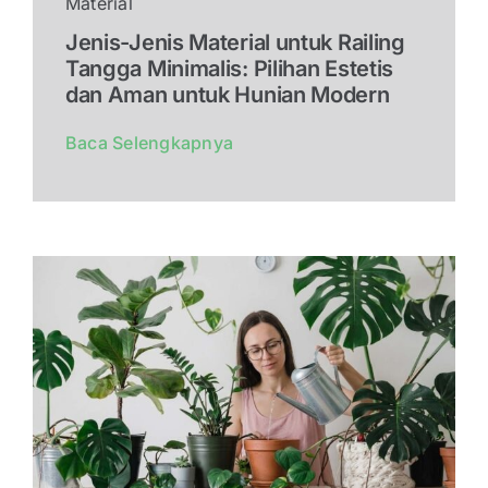
Material
Jenis-Jenis Material untuk Railing
Tangga Minimalis: Pilihan Estetis
dan Aman untuk Hunian Modern
Baca Selengkapnya