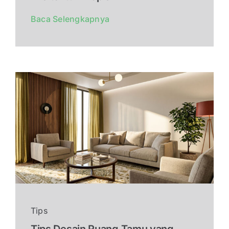
Baca Selengkapnya
Tips
Tips Desain Ruang Tamu yang