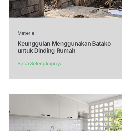
Material
Keunggulan Menggunakan Batako
untuk Dinding Rumah
Baca Selengkapnya