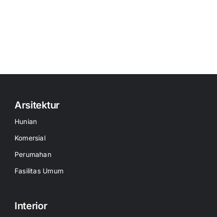
Arsitektur
Hunian
Komersial
Perumahan
Fasilitas Umum
Interior