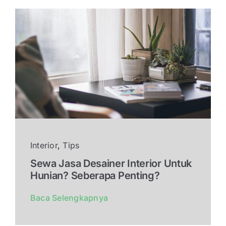
Interior
,
Tips
Sewa Jasa Desainer Interior Untuk
Hunian? Seberapa Penting?
Baca Selengkapnya