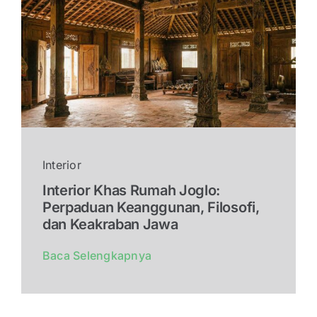
Interior
Interior Khas Rumah Joglo:
Perpaduan Keanggunan, Filosofi,
dan Keakraban Jawa
Baca Selengkapnya