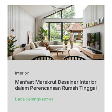
Interior
Manfaat Merekrut Desainer Interior
dalam Perencanaan Rumah Tinggal
Baca Selengkapnya