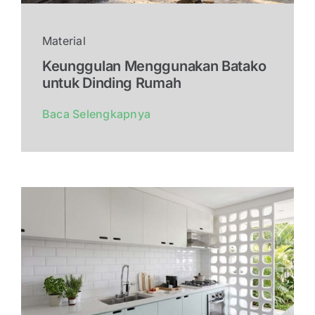
Material
Keunggulan Menggunakan Batako
untuk Dinding Rumah
Baca Selengkapnya