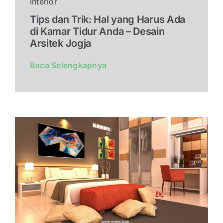
Interior
Tips dan Trik: Hal yang Harus Ada
di Kamar Tidur Anda – Desain
Arsitek Jogja
Baca Selengkapnya