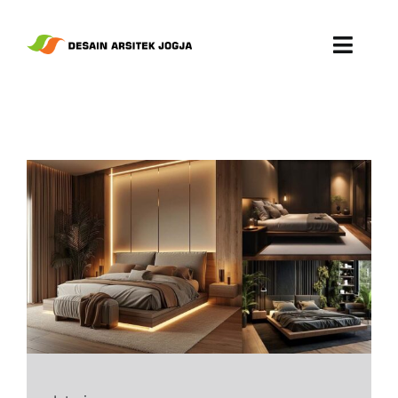
Skip
to
Toggl
content
Navig
Portofolio
Artikel
Kontak
Search
for: