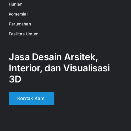
Hunian
Komersial
Perumahan
Fasilitas Umum
Jasa Desain Arsitek,
Interior, dan Visualisasi
3D
Kontak Kami