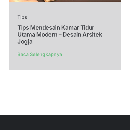
Tips
Tips Mendesain Kamar Tidur
Utama Modern – Desain Arsitek
Jogja
Baca Selengkapnya