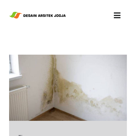
Skip
to
Toggl
content
Navig
Portofolio
Artikel
Kontak
Search
for: