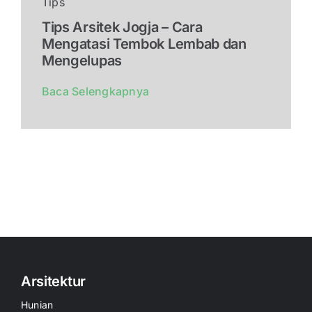
Tips
Tips Arsitek Jogja – Cara
Mengatasi Tembok Lembab dan
Mengelupas
Baca Selengkapnya
Arsitektur
Hunian