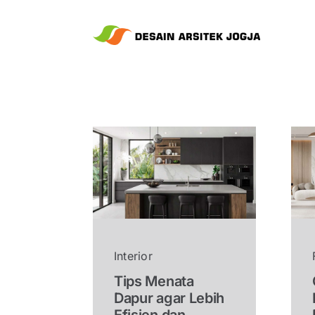
Skip
to
content
Interior
Tips Menata
Dapur agar Lebih
Efisien dan