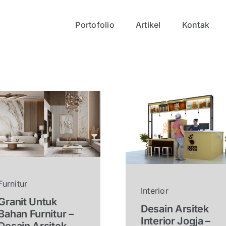
Portofolio
Artikel
Kontak
Furnitur
Interior
Granit Untuk
Desain Arsitek
Bahan Furnitur –
Interior Jogja –
Desain Arsitek