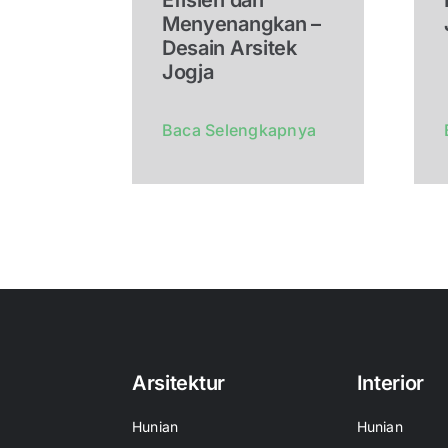
Menyenangkan –
Desain Arsitek
Jogja
Baca Selengkapnya
Arsitektur
Interior
Hunian
Hunian