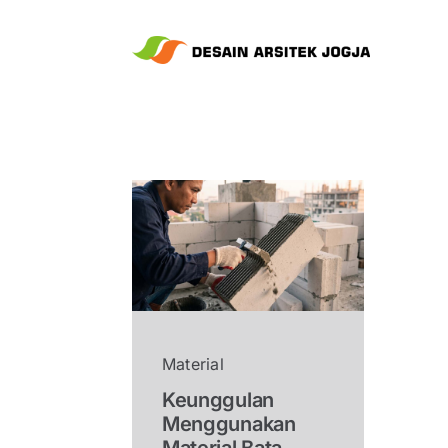
Skip
to
content
Material
Keunggulan
Menggunakan
Material Bata