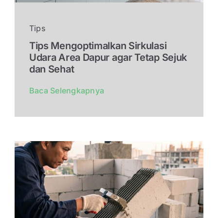
Tips
Tips Mengoptimalkan Sirkulasi
Udara Area Dapur agar Tetap Sejuk
dan Sehat
Baca Selengkapnya