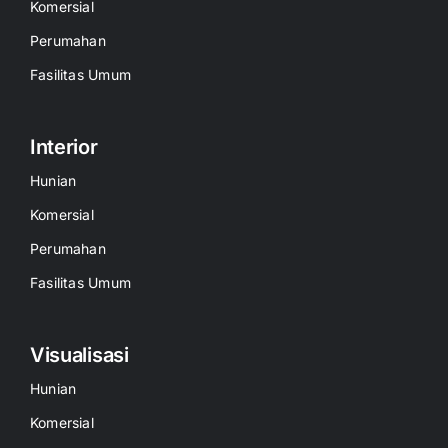
Komersial
Perumahan
Fasilitas Umum
Interior
Hunian
Komersial
Perumahan
Fasilitas Umum
Visualisasi
Hunian
Komersial