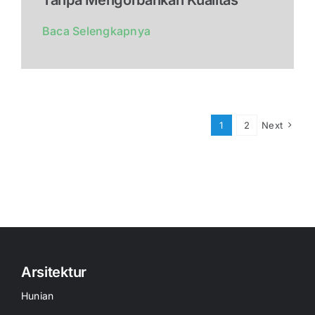
Baca Selengkapnya
1
2
Next
Arsitektur
Hunian