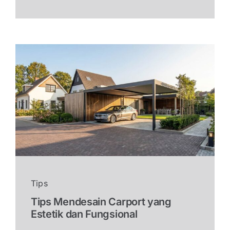
Tips
Tips Mendesain Carport yang
Estetik dan Fungsional