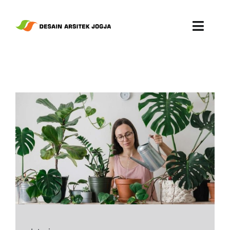
Skip
to
Toggl
content
Navig
Portofolio
Artikel
Kontak
Search
for: