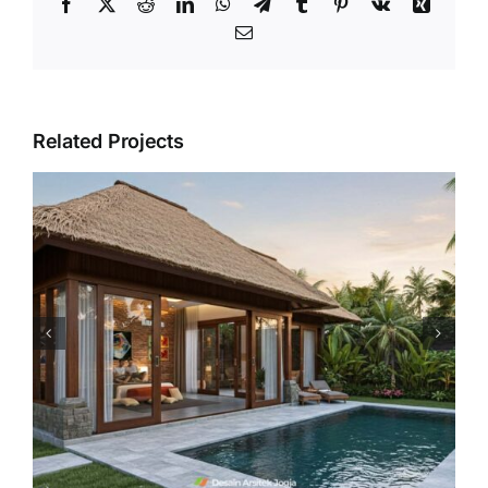
Facebook
X
Reddit
LinkedIn
WhatsApp
Telegram
Tumblr
Pinterest
Vk
Xing
Email
Related Projects
Rumah Tropis Modern dengan
Sentuhan Vernakular: Simpel,
Fungsional, dan Kontekstual