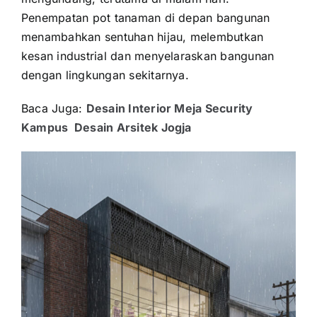
Penempatan pot tanaman di depan bangunan
menambahkan sentuhan hijau, melembutkan
kesan industrial dan menyelaraskan bangunan
dengan lingkungan sekitarnya.
Baca Juga:
Desain Interior Meja Security
Kampus Desain Arsitek Jogja