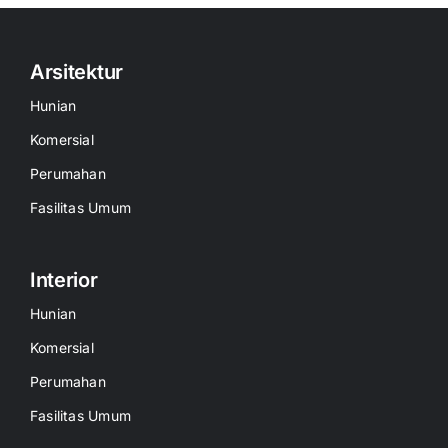
Arsitektur
Hunian
Komersial
Perumahan
Fasilitas Umum
Interior
Hunian
Komersial
Perumahan
Fasilitas Umum