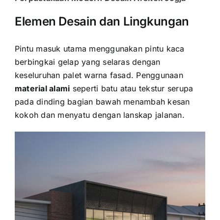
Elemen Desain dan Lingkungan
Pintu masuk utama menggunakan pintu kaca
berbingkai gelap yang selaras dengan
keseluruhan palet warna fasad. Penggunaan
material alami
seperti batu atau tekstur serupa
pada dinding bagian bawah menambah kesan
kokoh dan menyatu dengan lanskap jalanan.