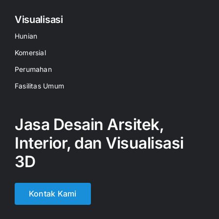
Visualisasi
Hunian
Komersial
Perumahan
Fasilitas Umum
Jasa Desain Arsitek,
Interior, dan Visualisasi
3D
Kontak Kami