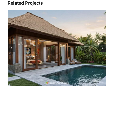
Related Projects
Rumah Tropis Modern dengan
Sentuhan Vernakular: Simpel,
Fungsional, dan Kontekstual