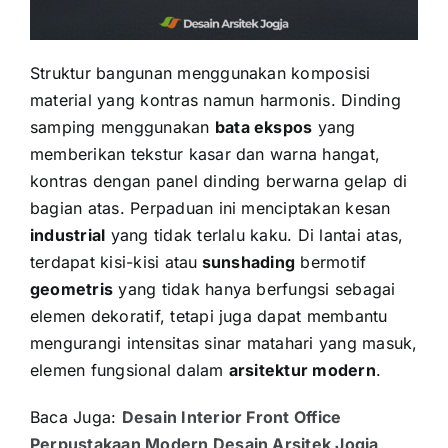
Struktur bangunan menggunakan komposisi
material yang kontras namun harmonis. Dinding
samping menggunakan
bata ekspos
yang
memberikan tekstur kasar dan warna hangat,
kontras dengan panel dinding berwarna gelap di
bagian atas. Perpaduan ini menciptakan kesan
industrial
yang tidak terlalu kaku. Di lantai atas,
terdapat kisi-kisi atau
sunshading
bermotif
geometris
yang tidak hanya berfungsi sebagai
elemen dekoratif, tetapi juga dapat membantu
mengurangi intensitas sinar matahari yang masuk,
elemen fungsional dalam
arsitektur modern
.
Baca Juga:
Desain Interior Front Office
Perpustakaan Modern Desain Arsitek Jogja