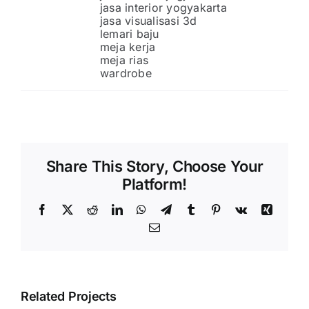
jasa interior yogyakarta
jasa visualisasi 3d
lemari baju
meja kerja
meja rias
wardrobe
Share This Story, Choose Your
Platform!
Facebook
X
Reddit
LinkedIn
WhatsApp
Telegram
Tumblr
Pinterest
Vk
Xing
Email
Related Projects