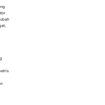
ang
tor
iubah
at,
ng
etris
an