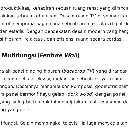
produktivitas, kehadiran sebuah ruang rehat yang diranc
ainkan sebuah kebutuhan. Desain ruang TV di sebuah kan
contoh sempurna bagaimana sebuah area terbatas dapat d
an estetis. Dengan pendekatan desain modern yang hang
 hiburan, relaksasi, dan efisiensi ruang secara cerdas.
Multifungsi (
Feature Wall
)
alah panel dinding hiburan (
backdrop TV
) yang diranca
 menempelkan televisi, melainkan sebuah karya furnitur
ruangan. Desainnya menampilkan komposisi geometris asim
a panel bermotif kayu gelap (
dark wood
) dengan panel
ang saling bertumpuk ini menciptakan ilusi kedalaman d
ing yang datar.
tifungsi. Selain membingkai televisi, ia juga menyediakan