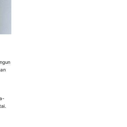
angun
kan
a-
ai.