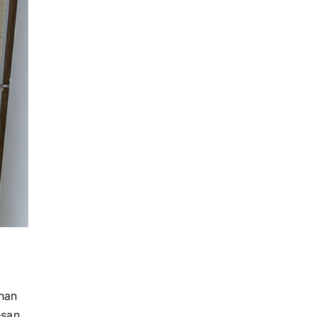
han
esan