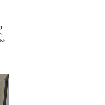
(L-
n
luk
t