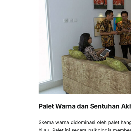
Palet Warna dan Sentuhan Akh
Skema warna didominasi oleh palet han
hijau. Palet ini secara psikologis memb