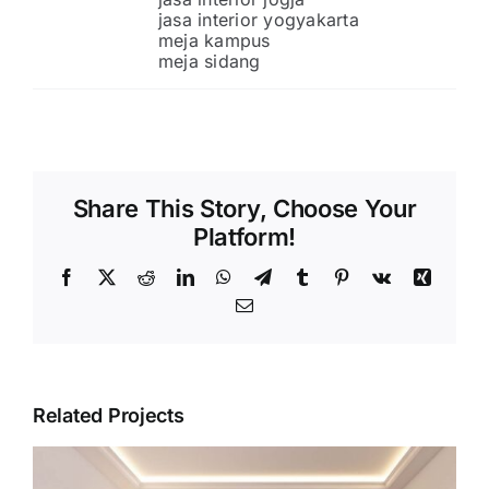
jasa interior yogyakarta
meja kampus
meja sidang
Share This Story, Choose Your
Platform!
Facebook
X
Reddit
LinkedIn
WhatsApp
Telegram
Tumblr
Pinterest
Vk
Xing
Email
Related Projects