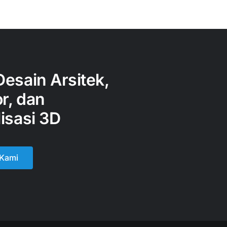
Desain Arsitek,
or, dan
isasi 3D
 Kami