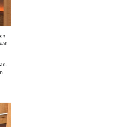
man
buah
an.
an