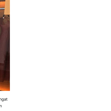
ngat
n