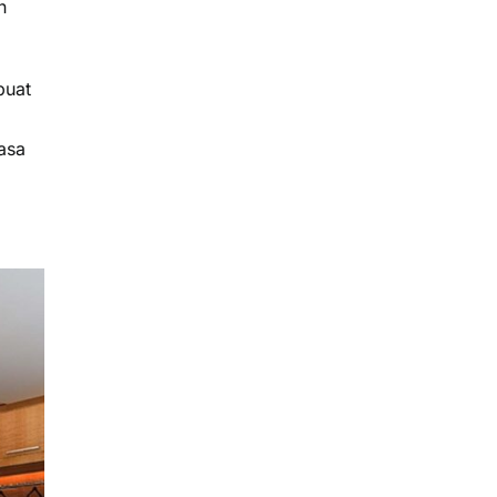
n
buat
asa