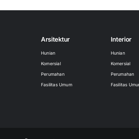
Arsitektur
Interior
Hunian
Hunian
Komersial
Komersial
Perumahan
Perumahan
Fasilitas Umum
Fasilitas Um