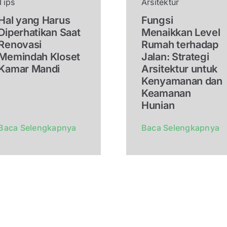
Tips
Arsitektur
Hal yang Harus
Fungsi
Diperhatikan Saat
Menaikkan Level
Renovasi
Rumah terhadap
Memindah Kloset
Jalan: Strategi
Kamar Mandi
Arsitektur untuk
Kenyamanan dan
Keamanan
Hunian
Baca Selengkapnya
Baca Selengkapnya