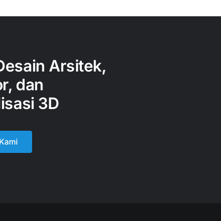
Desain Arsitek,
or, dan
isasi 3D
 Kami