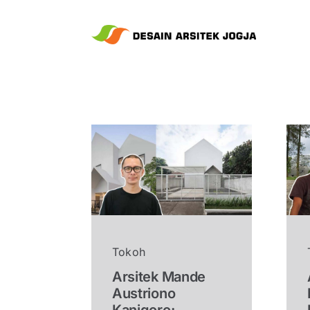
Skip
to
content
Tokoh
Arsitek Mande
Austriono
Kanigoro: