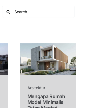
Search
for:
Arsitektur
Mengapa Rumah
Model Minimalis
Tetap Menjadi