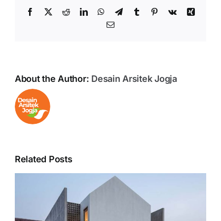
Facebook
X
Reddit
LinkedIn
WhatsApp
Telegram
Tumblr
Pinterest
Vk
Xing
Email
About the Author:
Desain Arsitek Jogja
Related Posts