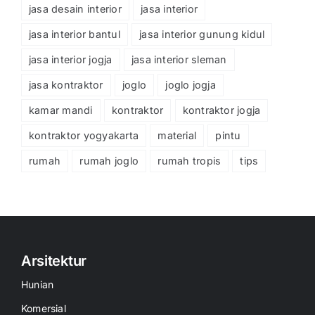
jasa desain interior
jasa interior
jasa interior bantul
jasa interior gunung kidul
jasa interior jogja
jasa interior sleman
jasa kontraktor
joglo
joglo jogja
kamar mandi
kontraktor
kontraktor jogja
kontraktor yogyakarta
material
pintu
rumah
rumah joglo
rumah tropis
tips
Arsitektur
Hunian
Komersial