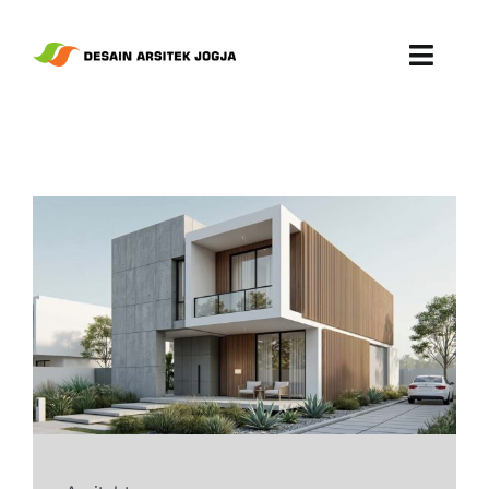
Skip
to
Toggl
content
Navig
Portofolio
Artikel
Kontak
Search
for: