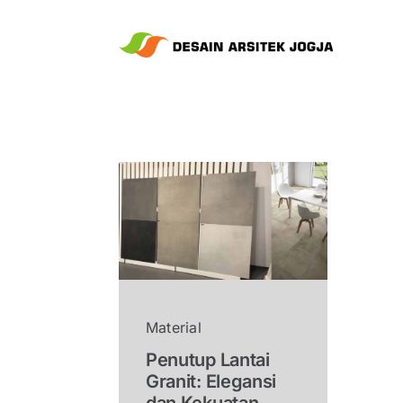
Skip
to
content
Material
Penutup Lantai
Granit: Elegansi
dan Kekuatan