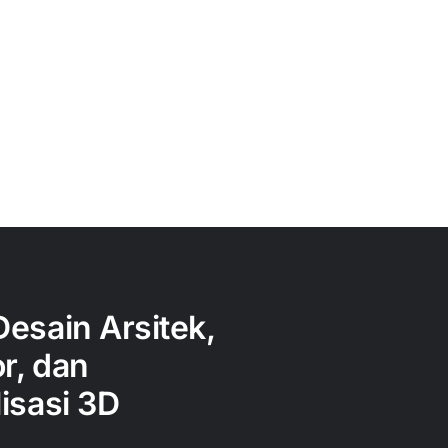
Desain Arsitek,
or, dan
isasi 3D