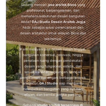
Sedang mencari
jasa arsitek Blora
yang
profesional, berpengalaman, dan
memahami kebutuhan desain bangunan
Anda?
DAJ Studio Desain Arsitek Jogja
hadir sebagai solusi perencanaan dan
desain arsitektur untuk wilayah Blora dan
sekitarnya.
Kami melayani jasa desain rumah tinggal,
bangunan komersial, renovasi, hingga
penataan ruang dengan pendekatan
desain yang fungsional, estetis, dan
sesuai karakter lingkungan. Dengan
pengalaman menangani berbagai proyek
arsitektur,
DAJ Studio
siap membantu
mewujudkan bangunan yang nyaman,
efisien, dan bernilai jangka panjang.
Sebagai
studio arsitek terpercaya di