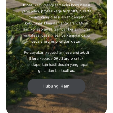
Blora
, kami mengutamakan komunikasi
yang jelas, proses kerja terstruktur, serta
desain yang disesuaikan dengan
kebutuhan klien dan anggaran. Mulai
dari konsep awal, gambar kerja, hingga
visualisasi desain, semua kami rancang
secara profesional dan detail.
Percayakan kebutuhan
jasa arsitek di
Blora
kepada
DAJ Studio
untuk
mendapatkan hasil desain yang tepat
guna dan berkualitas.
Hubungi Kami