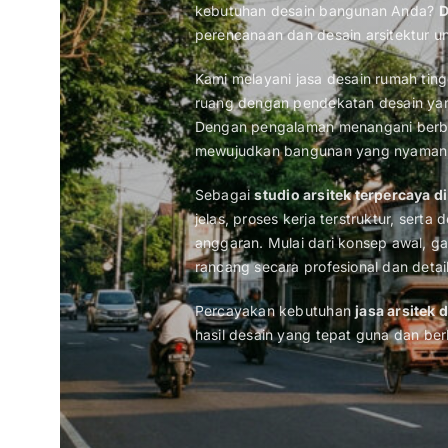
kebutuhan desain bangunan Anda?
D
perencanaan dan desain arsitektur un
Kami melayani jasa desain rumah tin
ruang dengan pendekatan desain yang 
Dengan pengalaman menangani berba
mewujudkan bangunan yang nyaman, ef
Sebagai
studio arsitek terpercaya d
jelas, proses kerja terstruktur, sert
anggaran. Mulai dari konsep awal, ga
rancang secara profesional dan detail
Percayakan kebutuhan
jasa arsitek 
hasil desain yang tepat guna dan berk