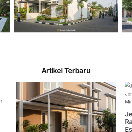
Harmoni Estetika Modern
dan Fungsionalitas Urban
al
Eksterior
Artikel Terbaru
Je
Ra
Es