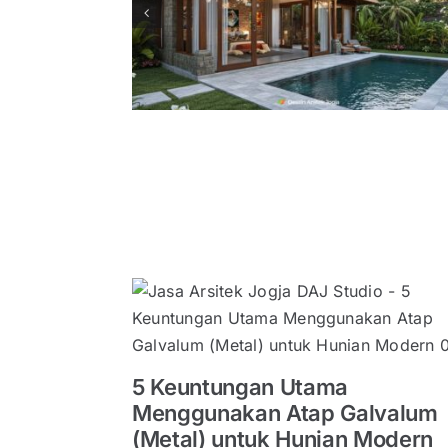
ngan Alam
dengan Sentuhan
ngalaman
Vernakular: Simpel,
enang
Fungsional, dan Kontekstu
Eksterior
5 Keuntungan Utama
Menggunakan Atap Galvalum
(Metal) untuk Hunian Modern