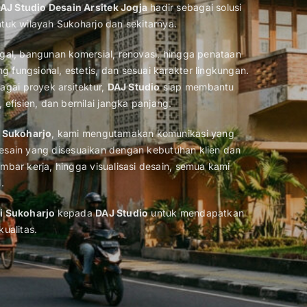
AJ Studio Desain Arsitek Jogja
hadir sebagai solusi
tuk wilayah Sukoharjo dan sekitarnya.
ggal, bangunan komersial, renovasi, hingga penataan
fungsional, estetis, dan sesuai karakter lingkungan.
gai proyek arsitektur,
DAJ Studio
siap membantu
isien, dan bernilai jangka panjang.
i Sukoharjo
, kami mengutamakan komunikasi yang
a desain yang disesuaikan dengan kebutuhan klien dan
mbar kerja, hingga visualisasi desain, semua kami
.
di Sukoharjo
kepada
DAJ Studio
untuk mendapatkan
ualitas.