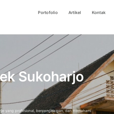
Portofolio
Artikel
Kontak
tek Sukoharjo
rjo
yang profesional, berpengalaman, dan memahami