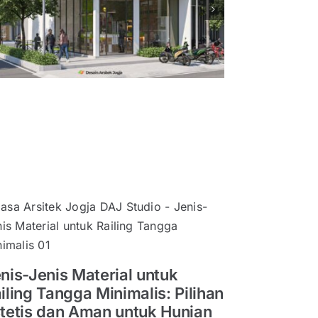
Style Industrial Minimalis,
Ars
Butik Blanja
Kontem
Eksterior
nis-Jenis Material untuk
iling Tangga Minimalis: Pilihan
tetis dan Aman untuk Hunian