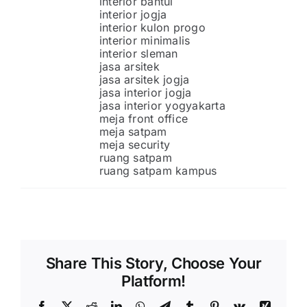
interior bantul
interior jogja
interior kulon progo
interior minimalis
interior sleman
jasa arsitek
jasa arsitek jogja
jasa interior jogja
jasa interior yogyakarta
meja front office
meja satpam
meja security
ruang satpam
ruang satpam kampus
Share This Story, Choose Your
Platform!
Facebook
X
Reddit
LinkedIn
WhatsApp
Telegram
Tumblr
Pinterest
Vk
Xing