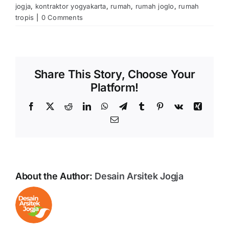
jogja
,
kontraktor yogyakarta
,
rumah
,
rumah joglo
,
rumah
tropis
|
0 Comments
Share This Story, Choose Your
Platform!
Facebook
X
Reddit
LinkedIn
WhatsApp
Telegram
Tumblr
Pinterest
Vk
Xing
Email
About the Author:
Desain Arsitek Jogja