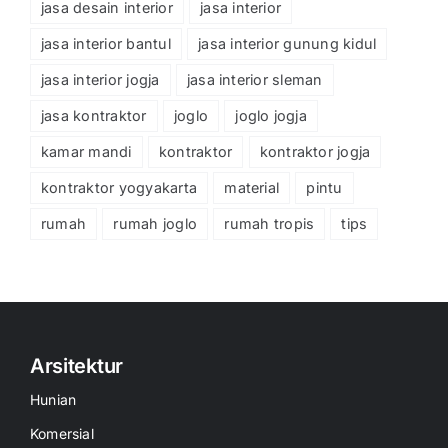
jasa desain interior
jasa interior
jasa interior bantul
jasa interior gunung kidul
jasa interior jogja
jasa interior sleman
jasa kontraktor
joglo
joglo jogja
kamar mandi
kontraktor
kontraktor jogja
kontraktor yogyakarta
material
pintu
rumah
rumah joglo
rumah tropis
tips
Arsitektur
Hunian
Komersial