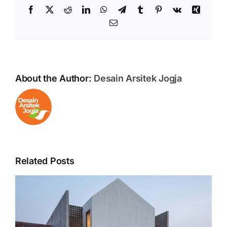
Facebook
X
Reddit
LinkedIn
WhatsApp
Telegram
Tumblr
Pinterest
Vk
Xing
Email
About the Author:
Desain Arsitek Jogja
Related Posts