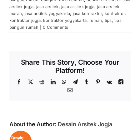
arsitek jogja
,
jasa arsitek
,
jasa arsitek jogja
,
jasa arsitek
murah
,
jasa arsitek yogyakarta
,
jasa kontraktor
,
kontraktor
,
kontraktor jogja
,
kontraktor yogyakarta
,
rumah
,
tips
,
tips
bangun rumah
|
0 Comments
Share This Story, Choose Your
Platform!
Facebook
X
Reddit
LinkedIn
WhatsApp
Telegram
Tumblr
Pinterest
Vk
Xing
Email
About the Author:
Desain Arsitek Jogja