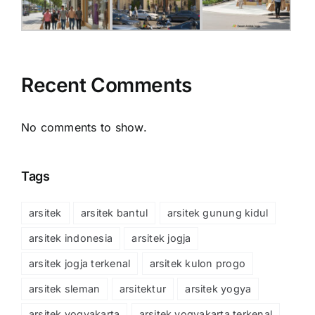
Recent Comments
No comments to show.
Tags
arsitek
arsitek bantul
arsitek gunung kidul
arsitek indonesia
arsitek jogja
arsitek jogja terkenal
arsitek kulon progo
arsitek sleman
arsitektur
arsitek yogya
arsitek yogyakarta
arsitek yogyakarta terkenal