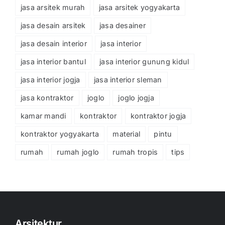
jasa arsitek murah
jasa arsitek yogyakarta
jasa desain arsitek
jasa desainer
jasa desain interior
jasa interior
jasa interior bantul
jasa interior gunung kidul
jasa interior jogja
jasa interior sleman
jasa kontraktor
joglo
joglo jogja
kamar mandi
kontraktor
kontraktor jogja
kontraktor yogyakarta
material
pintu
rumah
rumah joglo
rumah tropis
tips
Arsitektur