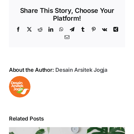
Share This Story, Choose Your
Platform!
Facebook
X
Reddit
LinkedIn
WhatsApp
Telegram
Tumblr
Pinterest
Vk
Xing
Email
About the Author:
Desain Arsitek Jogja
Related Posts