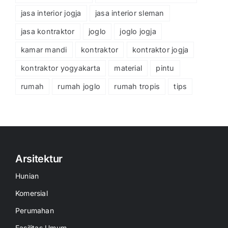
jasa interior jogja
jasa interior sleman
jasa kontraktor
joglo
joglo jogja
kamar mandi
kontraktor
kontraktor jogja
kontraktor yogyakarta
material
pintu
rumah
rumah joglo
rumah tropis
tips
Arsitektur
Hunian
Komersial
Perumahan
Fasilitas Umum