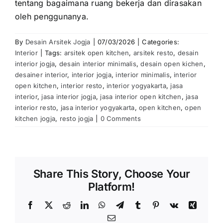
tentang bagaimana ruang bekerja dan dirasakan
oleh penggunanya.
By
Desain Arsitek Jogja
|
07/03/2026
|
Categories:
Interior
|
Tags:
arsitek open kitchen
,
arsitek resto
,
desain
interior jogja
,
desain interior minimalis
,
desain open kichen
,
desainer interior
,
interior jogja
,
interior minimalis
,
interior
open kitchen
,
interior resto
,
interior yogyakarta
,
jasa
interior
,
jasa interior jogja
,
jasa interior open kitchen
,
jasa
interior resto
,
jasa interior yogyakarta
,
open kitchen
,
open
kitchen jogja
,
resto jogja
|
0 Comments
Share This Story, Choose Your
Platform!
Facebook
X
Reddit
LinkedIn
WhatsApp
Telegram
Tumblr
Pinterest
Vk
Xing
Email