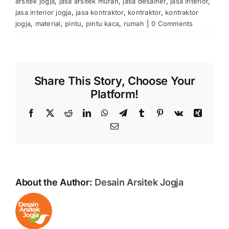
arsitek jogja
,
jasa arsitek murah
,
jasa desainer
,
jasa interior
,
jasa interior jogja
,
jasa kontraktor
,
kontraktor
,
kontraktor
jogja
,
material
,
pintu
,
pintu kaca
,
rumah
|
0 Comments
Share This Story, Choose Your
Platform!
Facebook
X
Reddit
LinkedIn
WhatsApp
Telegram
Tumblr
Pinterest
Vk
Xing
Email
About the Author:
Desain Arsitek Jogja