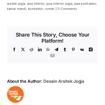
arsitek jogja
,
jasa interior
,
jasa interior jogja
,
jasa kontraktor
,
kamar mandi
,
kontraktor
,
rumah
|
0 Comments
Share This Story, Choose Your
Platform!
Facebook
X
Reddit
LinkedIn
WhatsApp
Telegram
Tumblr
Pinterest
Vk
Xing
Email
About the Author:
Desain Arsitek Jogja