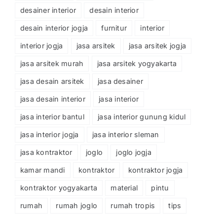
desainer interior
desain interior
desain interior jogja
furnitur
interior
interior jogja
jasa arsitek
jasa arsitek jogja
jasa arsitek murah
jasa arsitek yogyakarta
jasa desain arsitek
jasa desainer
jasa desain interior
jasa interior
jasa interior bantul
jasa interior gunung kidul
jasa interior jogja
jasa interior sleman
jasa kontraktor
joglo
joglo jogja
kamar mandi
kontraktor
kontraktor jogja
kontraktor yogyakarta
material
pintu
rumah
rumah joglo
rumah tropis
tips