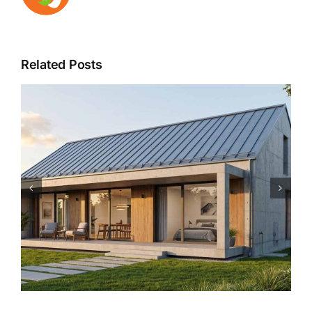
Related Posts
Kokoh dan Estetik: 5
Keuntungan Memakai Besi
Hollow untuk Rangka Atap
Carport