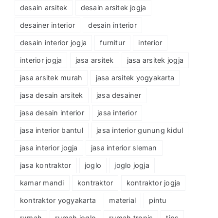
desain arsitek
desain arsitek jogja
desainer interior
desain interior
desain interior jogja
furnitur
interior
interior jogja
jasa arsitek
jasa arsitek jogja
jasa arsitek murah
jasa arsitek yogyakarta
jasa desain arsitek
jasa desainer
jasa desain interior
jasa interior
jasa interior bantul
jasa interior gunung kidul
jasa interior jogja
jasa interior sleman
jasa kontraktor
joglo
joglo jogja
kamar mandi
kontraktor
kontraktor jogja
kontraktor yogyakarta
material
pintu
rumah
rumah joglo
rumah tropis
tips