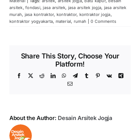
Material
|
Tags:
arsitek
,
arsitek jogja
,
batu kapur
,
desain
arsitek
,
fondasi
,
jasa arsitek
,
jasa arsitek jogja
,
jasa arsitek
murah
,
jasa kontraktor
,
kontraktor
,
kontraktor jogja
,
kontraktor yogyakarta
,
material
,
rumah
|
0 Comments
Share This Story, Choose Your
Platform!
Facebook
X
Reddit
LinkedIn
WhatsApp
Telegram
Tumblr
Pinterest
Vk
Xing
Email
About the Author:
Desain Arsitek Jogja