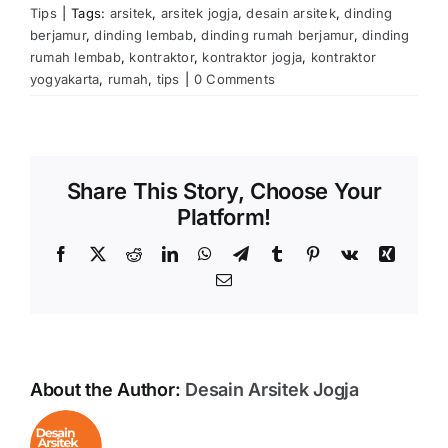
Tips
|
Tags:
arsitek
,
arsitek jogja
,
desain arsitek
,
dinding
berjamur
,
dinding lembab
,
dinding rumah berjamur
,
dinding
rumah lembab
,
kontraktor
,
kontraktor jogja
,
kontraktor
yogyakarta
,
rumah
,
tips
|
0 Comments
Share This Story, Choose Your
Platform!
Facebook
X
Reddit
LinkedIn
WhatsApp
Telegram
Tumblr
Pinterest
Vk
Xing
Email
About the Author:
Desain Arsitek Jogja