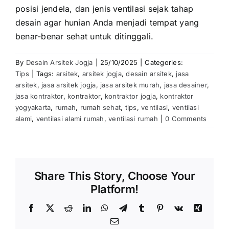
posisi jendela, dan jenis ventilasi sejak tahap
desain agar hunian Anda menjadi tempat yang
benar-benar sehat untuk ditinggali.
By
Desain Arsitek Jogja
|
25/10/2025
|
Categories:
Tips
|
Tags:
arsitek
,
arsitek jogja
,
desain arsitek
,
jasa
arsitek
,
jasa arsitek jogja
,
jasa arsitek murah
,
jasa desainer
,
jasa kontraktor
,
kontraktor
,
kontraktor jogja
,
kontraktor
yogyakarta
,
rumah
,
rumah sehat
,
tips
,
ventilasi
,
ventilasi
alami
,
ventilasi alami rumah
,
ventilasi rumah
|
0 Comments
Share This Story, Choose Your
Platform!
Facebook
X
Reddit
LinkedIn
WhatsApp
Telegram
Tumblr
Pinterest
Vk
Xing
Email