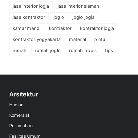
jasa interior jogja
jasa interior sleman
jasa kontraktor
joglo
joglo jogja
kamar mandi
kontraktor
kontraktor jogja
kontraktor yogyakarta
material
pintu
rumah
rumah joglo
rumah tropis
tips
Arsitektur
Hunian
Komersial
Perumahan
Fasilitas Umum