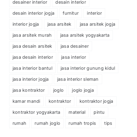
desainer interior
desain interior
desain interior jogja
furnitur
interior
interior jogja
jasa arsitek
jasa arsitek jogja
jasa arsitek murah
jasa arsitek yogyakarta
jasa desain arsitek
jasa desainer
jasa desain interior
jasa interior
jasa interior bantul
jasa interior gunung kidul
jasa interior jogja
jasa interior sleman
jasa kontraktor
joglo
joglo jogja
kamar mandi
kontraktor
kontraktor jogja
kontraktor yogyakarta
material
pintu
rumah
rumah joglo
rumah tropis
tips