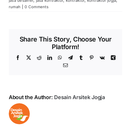
jasa desainer
,
jasa kontraktor
,
kontraktor
,
kontraktor jogja
,
rumah
|
0 Comments
Share This Story, Choose Your
Platform!
Facebook
X
Reddit
LinkedIn
WhatsApp
Telegram
Tumblr
Pinterest
Vk
Xing
Email
About the Author:
Desain Arsitek Jogja