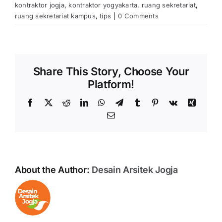
kontraktor jogja
,
kontraktor yogyakarta
,
ruang sekretariat
,
ruang sekretariat kampus
,
tips
|
0 Comments
Share This Story, Choose Your
Platform!
Facebook
X
Reddit
LinkedIn
WhatsApp
Telegram
Tumblr
Pinterest
Vk
Xing
Email
About the Author:
Desain Arsitek Jogja