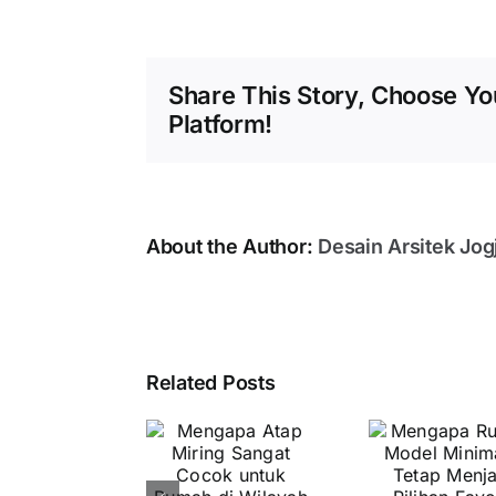
Share This Story, Choose Yo
Platform!
About the Author:
Desain Arsitek Jog
Fu
Men
Mengapa
Mengapa
Related Posts
L
Atap
Rumah
R
Miring
Model
ter
Sangat
Minimalis
Ja