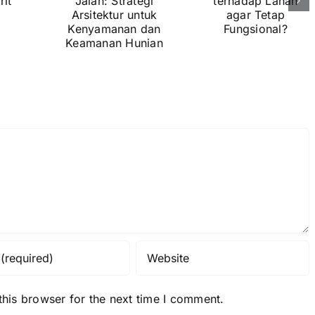
ategi
terhadap
tektur
Lahan agar
ntuk
Tetap
yamanan
Fungsional?
dan
manan
nian
his browser for the next time I comment.