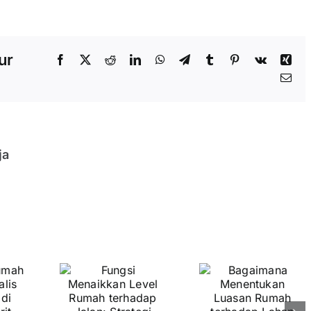
ur
Facebook
X
Reddit
LinkedIn
WhatsApp
Telegram
Tumblr
Pinterest
Vk
Xin
Ema
ja
ngsi
aikkan
evel
Bagaimana
umah
Menentukan
hadap
Luasan
lan:
Rumah