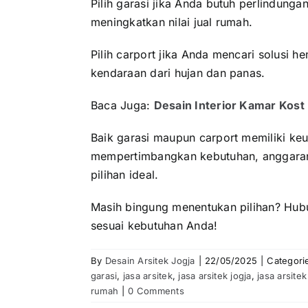
Pilih garasi jika Anda butuh perlindun
meningkatkan nilai jual rumah.
Pilih carport jika Anda mencari solusi he
kendaraan dari hujan dan panas.
Baca Juga:
Desain Interior Kamar Kost 
Baik garasi maupun carport memiliki k
mempertimbangkan kebutuhan, anggaran
pilihan ideal.
Masih bingung menentukan pilihan? Hubun
sesuai kebutuhan Anda!
By
Desain Arsitek Jogja
|
22/05/2025
|
Categori
garasi
,
jasa arsitek
,
jasa arsitek jogja
,
jasa arsite
rumah
|
0 Comments