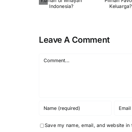
Cocok
Tetap
Str
untuk
Menjadi
Arsi
Rumah di
Pilihan
u
Wilayah
Favorit
Ken
Indonesia?
Keluarga?
Leave A Comment
Kea
Hu
Comment
Save my name, email, and website in t