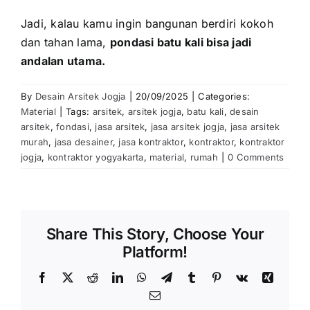
Jadi, kalau kamu ingin bangunan berdiri kokoh
dan tahan lama,
pondasi batu kali bisa jadi
andalan utama.
By
Desain Arsitek Jogja
|
20/09/2025
|
Categories:
Material
|
Tags:
arsitek
,
arsitek jogja
,
batu kali
,
desain
arsitek
,
fondasi
,
jasa arsitek
,
jasa arsitek jogja
,
jasa arsitek
murah
,
jasa desainer
,
jasa kontraktor
,
kontraktor
,
kontraktor
jogja
,
kontraktor yogyakarta
,
material
,
rumah
|
0 Comments
Share This Story, Choose Your
Platform!
Facebook
X
Reddit
LinkedIn
WhatsApp
Telegram
Tumblr
Pinterest
Vk
Xing
Email