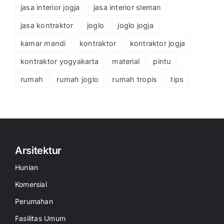
jasa interior jogja
jasa interior sleman
jasa kontraktor
joglo
joglo jogja
kamar mandi
kontraktor
kontraktor jogja
kontraktor yogyakarta
material
pintu
rumah
rumah joglo
rumah tropis
tips
Arsitektur
Hunian
Komersial
Perumahan
Fasilitas Umum