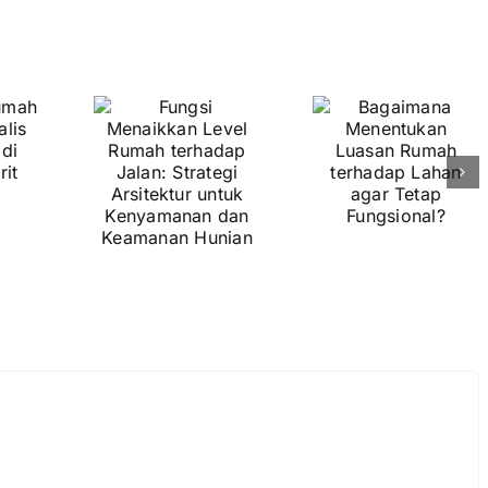
ngsi
aikkan
evel
Bagaimana
umah
Menentukan
hadap
Luasan
lan:
Rumah
ategi
terhadap
tektur
Lahan agar
ntuk
Tetap
yamanan
Fungsional?
dan
manan
nian