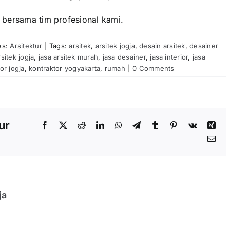
bersama tim profesional kami.
es:
Arsitektur
|
Tags:
arsitek
,
arsitek jogja
,
desain arsitek
,
desainer
rsitek jogja
,
jasa arsitek murah
,
jasa desainer
,
jasa interior
,
jasa
or jogja
,
kontraktor yogyakarta
,
rumah
|
0 Comments
ur
Facebook
X
Reddit
LinkedIn
WhatsApp
Telegram
Tumblr
Pinterest
Vk
Xin
Ema
ja