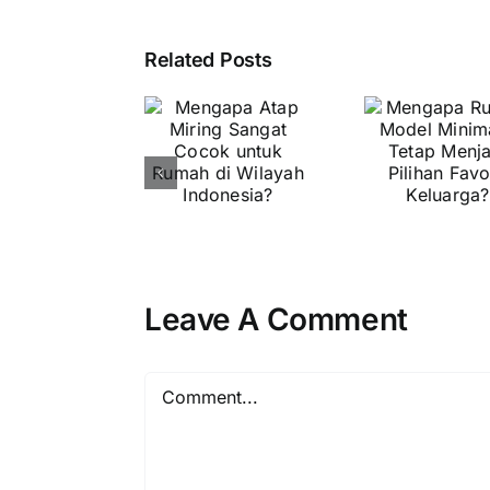
Fu
Men
Mengapa
Mengapa
Related Posts
L
Atap
Rumah
R
Miring
Model
ter
Sangat
Minimalis
Ja
Cocok
Tetap
Str
untuk
Menjadi
Arsi
Rumah di
Pilihan
u
Wilayah
Favorit
Ken
Indonesia?
Keluarga?
Leave A Comment
Kea
Hu
Comment