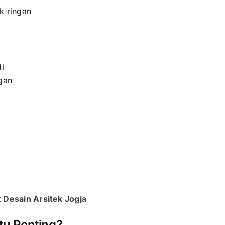
ik ringan
i
gan
 Desain Arsitek Jogja
u Penting?