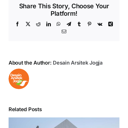
Share This Story, Choose Your
Platform!
Facebook
X
Reddit
LinkedIn
WhatsApp
Telegram
Tumblr
Pinterest
Vk
Xing
Email
About the Author:
Desain Arsitek Jogja
Related Posts